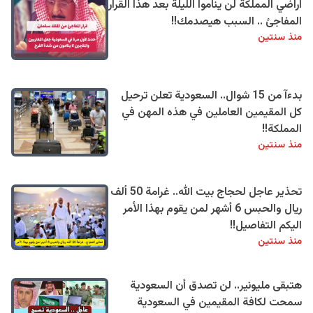
اراضي المملكة لن يناموا الليلة بعد هذا القرار
المفاجئ .. السبب هيصدمك!!
منذ سنتين
بدءآ من 15 شوال.. السعودية تعلن ترحيل
كل المقيمين العاملين في هذه المهن في
المملكة!!
منذ سنتين
تحذير عاجل لحجاج بيت الله.. غرامة 50 ألف
ريال والحبس 6 أشهر لمن يقوم بهذا الأمر
اليكم التفاصيل!!
منذ سنتين
هتبقى مليونير.. لن تصدق أن السعودية
سمحت لكافة المقيمين في السعودية