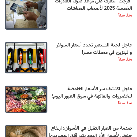
“فُرجت”..تعرف على موعد صرف العلاوات
الخمسة 2025 لأصحاب المعاشات
منذ سنة
عاجل لجنة التسعير تحدد أسعار السولار
والبنزين في محطات مصر!
منذ سنة
عاجل اكتشف سر الأسعار الغامضة
للخضروات والفاكهة في سوق العبور اليوم!
منذ سنة
صدمة من العيار الثقيل في الأسواق: ارتفاع
جنوني لأسعار الأرز اليوم يثير قلق المصريين!