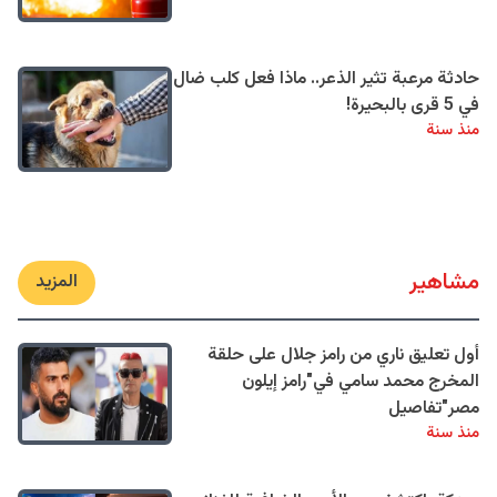
حادثة مرعبة تثير الذعر.. ماذا فعل كلب ضال
في 5 قرى بالبحيرة!
منذ سنة
مشاهير
المزيد
أول تعليق ناري من رامز جلال على حلقة
المخرج محمد سامي في"رامز إيلون
مصر"تفاصيل
منذ سنة