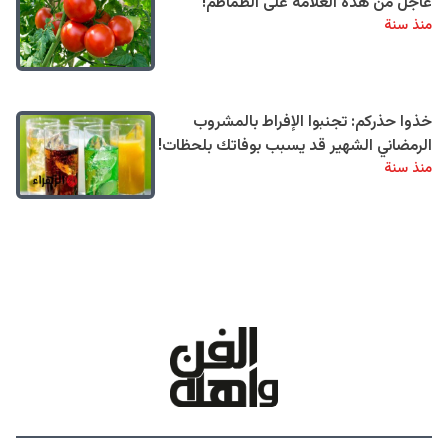
عاجل من هذه العلامة على الطماطم!
منذ سنة
خذوا حذركم: تجنبوا الإفراط بالمشروب
الرمضاني الشهير قد يسبب بوفاتك بلحظات!
منذ سنة