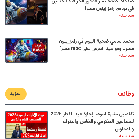
صدكة: اكتشف سر الأجور الخرافية للفنانين
في برنامج رامز إيلون مصر!
منذ سنة
محمد سامي ضحية اليوم في رامز إيلون
مصر.. ومواعيد العرض علي mbc مصر"
منذ سنة
وظائف
المزيد
تفاصيل مثيرة لموعد إجازة عيد الفطر 2025
للقطاعين الحكومي والخاص والبنوك
والمدارس
منذ سنة