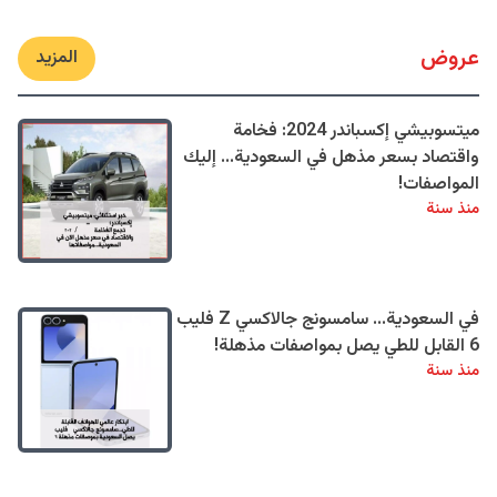
عروض
المزيد
ميتسوبيشي إكسباندر 2024: فخامة
واقتصاد بسعر مذهل في السعودية... إليك
المواصفات!
منذ سنة
في السعودية... سامسونج جالاكسي Z فليب
6 القابل للطي يصل بمواصفات مذهلة!
منذ سنة