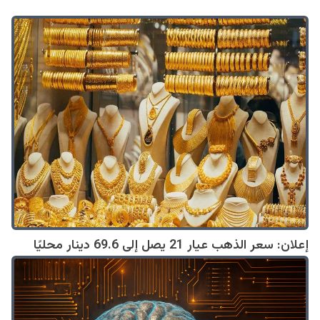
إعلان: سعر الذهب عيار 21 يصل إلى 69.6 دينار محليًا