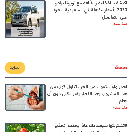
اكتشف الفخامة والأناقة مع تويوتا برادو
2023: أسعار مذهلة في السعودية.. تعرف
على التفاصيل!
منذ سنة
صحة
المزيد
احذر ولو ستموت من الحر.. تناول كوب من
هذا المشروب بعد الفطار يضر الكلى دون أن
تعلم
منذ سنة
لاتشتريتها سيصدمك ماذا يحدث: تحذير