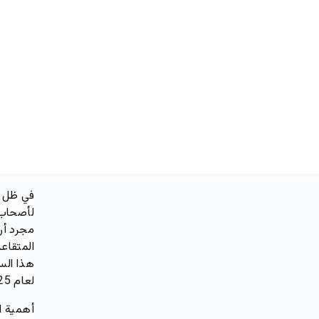
في ظل ا
لأصحاب 
مجرد أر
المتقاع
هذا الس
لعام 2025.
أهمية ا