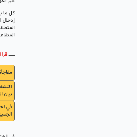
عبر المو
كل ما ي
إدخال ا
المتعلق
المتقاع
اقرأ أ
مفاجأة
اكتشف 
بيان ال
في لحظ
الجميع
في الخت