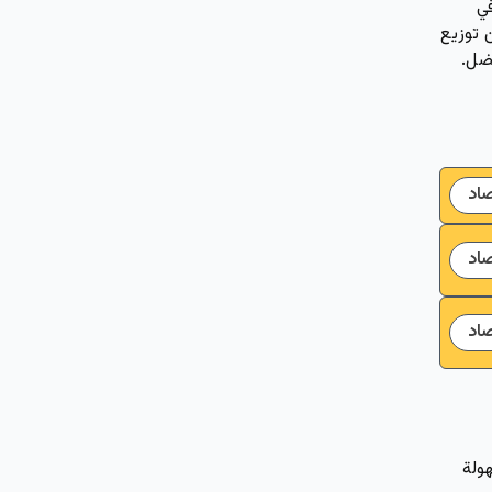
 دفعات في
زمني يضمن توزيع
ضل.
صاد
صاد
صاد
ولة