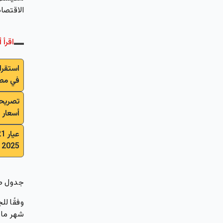
الاقتصاد
اقرأ أ
استقرا
في مص
أسعار ا
2025 يصدم الجميع!
جدول صر
وفقًا ل