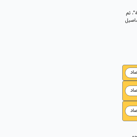
"، ثم
فاصيل
صاد
صاد
صاد
حو