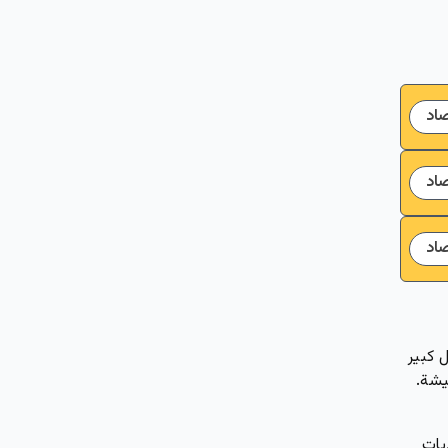
صاد
صاد
صاد
 كبير
يشة.
يات