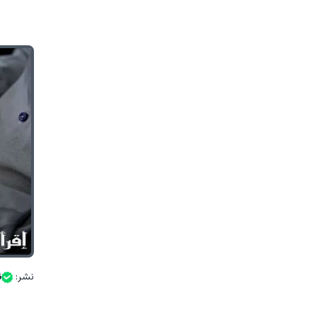
نشر:
ن