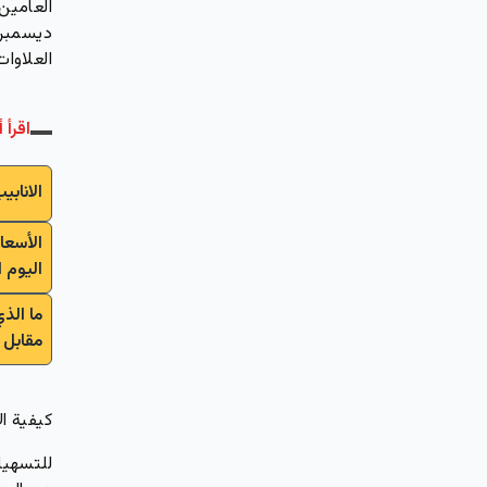
العلاوا
اقرأ أ
الانابي
الأسعا
اليوم 
ما الذ
مقابل 
كيفية ا
للتسهيل