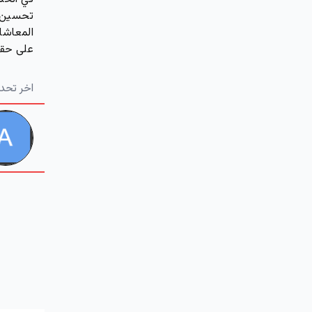
تحسين ح
المعاشا
على حقو
اخر تحد