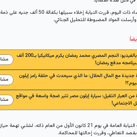
في مثل هذه القضايا.
وفي مساء ذات اليوم، قررت النيابة إخلاء سبيلها بكفالة 50 ألف جنيه على ذمة
وأرسلت المواد المضبوطة للتحليل الجنائي.
يضاً
شاهد بالفيديو: النجم المصري محمد رمضان يكرم ميكانيكيا بـ200 ألف
مشاه
برنامجه مدفع رمضان!
 جديدة مع المال الحلال: ما الذي سيحدث في حلقة رامز إيلون
مشاه
يوم؟!
 من العيار الثقيل: سيارة إيلون مصر تثير ضجة واسعة في مواقع
مشاه
ل الاجتماعي!
ووجهت النيابة العامة في يوم 21 كانون الأول من العام ذاته، لشلبي تهمة 
قصد التعاطي، وقررت إحالتها للمحاكمة.