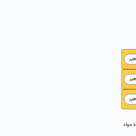
ير
ير
ير
حيازة مواد