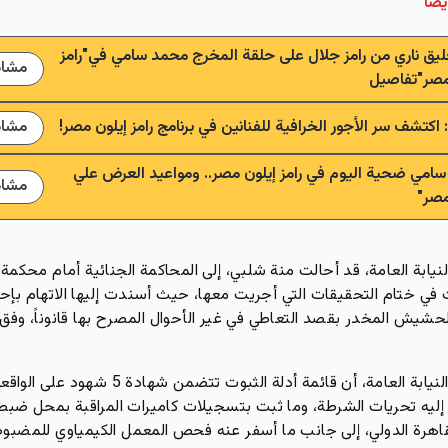
يضاً
ليق ناري من رامز جلال على حلقة المخرج محمد سامي في"رامز
مشاه
مصر"تفاصيل
اكتشف سر الأجور الخرافية للفنانين في برنامج رامز إيلون مصر!
مشاه
امي ضحية اليوم في رامز إيلون مصر.. ومواعيد العرض علي
مشاه
نيابة العامة، قد أحالت منة شلبي، إلى المحاكمة الجنائية أمام محكمة
ت في ختام التحقيقات التي أجريت معها، حيث أسندت إليها الاتهام بإحر
حشيش المخدر بقصد التعاطي في غير الأحوال المصرح بها قانوناً، و
وذكرت النيابة العامة، أن قائمة أدلة الثبوت تتضمن شهادة 5 شه
ليه تحريات الشرطة، وما ثبت بتسجيلات كاميرات المراقبة بمحل ضبط
قاهرة الدولي، إلى جانب ما أسفر عنه فحص المعمل الكيمياوي للمضبو