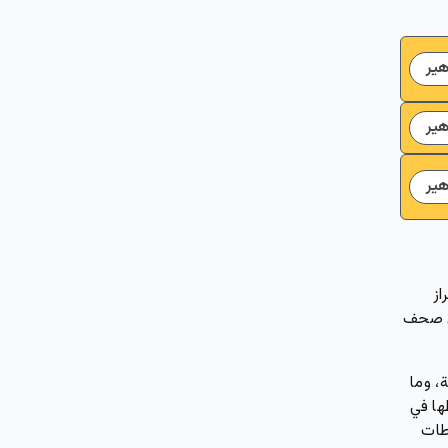
ير
ير
ير
از
فق صحف
ود على الواقعة، وما
ها في
طات