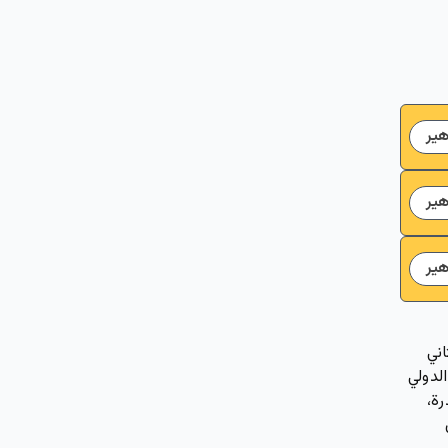
ير
ير
ير
ي 25 تشرين الثاني
الدولي
ة،