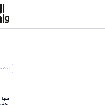
ضجة مد
الحش