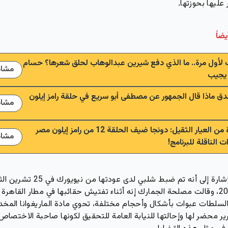
 عليها بحوزتها.
يضاً
لأول مرة.. ما الذي دفع شيرين عبدالوهاب لحلق شعرها؟ حسام
مشاه
يجيب
ق ماذا قال الجمهور عن مصطفى أبو سريع في حلقة رامز إيلون
مشاه
مفاجأة من العيار الثقيل: دونجا ضيف الحلقة 12 من رامز إيلون مصر
مشاه
ت الناقلة للبرنامج!
تجدر الإشارة إلى أنه تم ضبط شلبي لدى عودتها من نيويورك ف
عام 2022، وقالت مصلحة الجمارك إنه أثناء تفتيش حقائبها في مطار القاهرة 
سلطات عبوات بأشكال وأحجام مختلفة، تحوي مادة الماريغوانا المخدر
ير محضر لها وإحالتها للنيابة العامة للتحقيق لكونها صاحبة الاختصاص