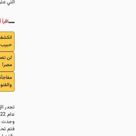
التي عثر
اقرأ أ
انكشف 
حبيب 
لن تصد
مصر!
والقنوا
وجدت ال
فتم تحر