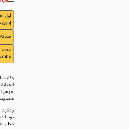
اقرأ أ
أول تع
إيلون 
صدكة: 
محمد س
mbc مصر"
وكانت ال
الجنايا
جوهر ال
مصرية.
توصلت إ
مطار ال