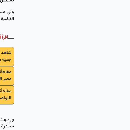
بالفصل 
القضية 
اقرأ أ
جنيه ب
مفاجأة
مصر ال
مفاجأة
التواص
مخدرة ب