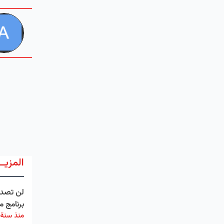
المزيــ
لن تصدق
برنامج م
منذ سنة