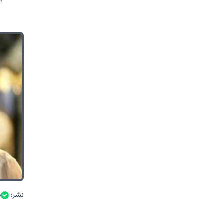
نشر:
م