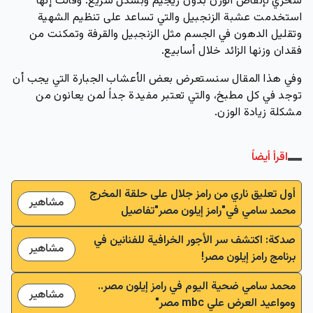
سحري لإنقاص الوزن بدون ريجيم وبشكل سريع. وقالت إنها
استخدمت عشبة الزنجبيل والتي تساعد على تنظيم الشهية
وتقليل الدهون في الجسم مثل الزنجبيل والقرفة وتمكنت من
فقدان وزنها الزائد خلال أسابيع.
وفي هذا المقال سنستعرض بعض الأعشاب الجبارة التي يجب أن
توجد في كل مطبخ، والتي تعتبر مفيدة جداً لمن يعانون من
مشكلة زيادة الوزن.
اقرأ أيضاً
أول تعليق ناري من رامز جلال على حلقة المخرج
مشاهير
محمد سامي في"رامز إيلون مصر"تفاصيل
صدكة: اكتشف سر الأجور الخرافية للفنانين في
مشاهير
برنامج رامز إيلون مصر!
محمد سامي ضحية اليوم في رامز إيلون مصر..
مشاهير
ومواعيد العرض علي mbc مصر"