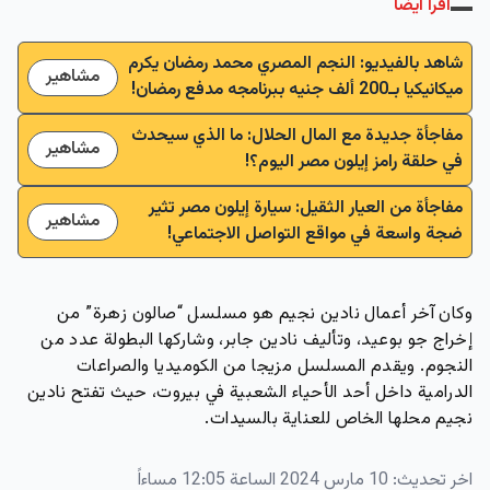
اقرأ أيضاً
شاهد بالفيديو: النجم المصري محمد رمضان يكرم
مشاهير
ميكانيكيا بـ200 ألف جنيه ببرنامجه مدفع رمضان!
مفاجأة جديدة مع المال الحلال: ما الذي سيحدث
مشاهير
في حلقة رامز إيلون مصر اليوم؟!
مفاجأة من العيار الثقيل: سيارة إيلون مصر تثير
مشاهير
ضجة واسعة في مواقع التواصل الاجتماعي!
وكان آخر أعمال نادين نجيم هو مسلسل “صالون زهرة” من
ﺇﺧﺮاﺝ جو بوعيد، وتأﻟﻴﻒ نادين جابر، وشاركها البطولة عدد من
النجوم. ويقدم المسلسل مزيجا من الكوميديا والصراعات
الدرامية داخل أحد الأحياء الشعبية في بيروت، حيث تفتح نادين
نجيم محلها الخاص للعناية بالسيدات.
اخر تحديث:
10 مارس 2024 الساعة 12:05 مساءاً